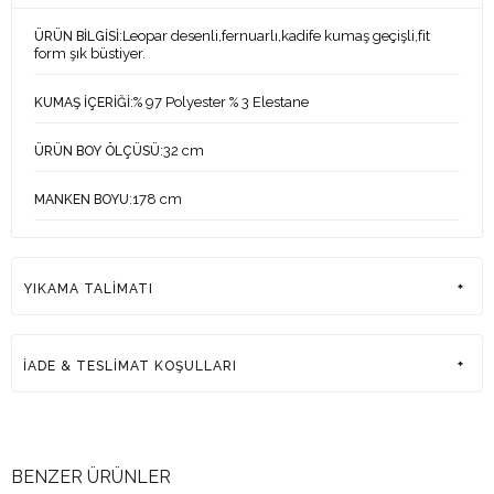
:Leopar desenli,fernuarlı,kadife kumaş geçişli,fit
ÜRÜN BİLGİSİ
form şık büstiyer.
:% 97 Polyester % 3 Elestane
KUMAŞ İÇERİĞİ
:32 cm
ÜRÜN BOY ÖLÇÜSÜ
:178 cm
MANKEN BOYU
:83-60-90 cm
MANKEN ÖLÇÜLERİ
YIKAMA TALİMATI
:1
MANKEN ÜZERİNDEKİ ÜRÜN BEDENİ
:Türkiye
ÜRETİM YERİ
İADE & TESLİMAT KOŞULLARI
BENZER ÜRÜNLER