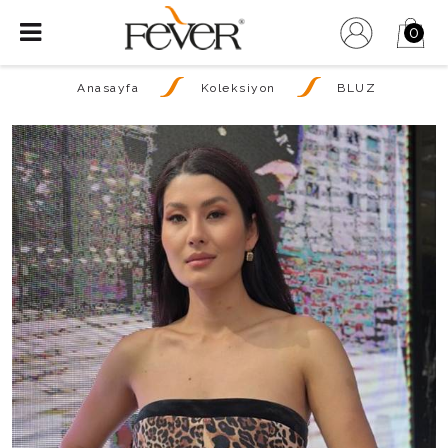
0
Anasayfa
Koleksiyon
BLUZ