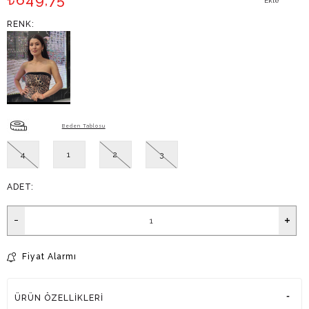
Ekle
RENK:
Beden Tablosu
4
1
2
3
ADET:
Fiyat Alarmı
ÜRÜN ÖZELLIKLERI