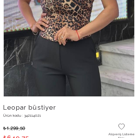
Leopar büstiyer
Ürün kodu : 342114021
₺
1.299,50
Alışveriş Listeme
₺
649,75