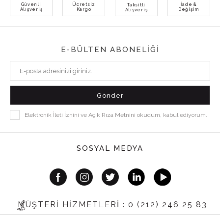
Güvenli
Ücretsiz
İade &
Taksitli
Alışveriş
Kargo
Değişim
Alışveriş
E-BÜLTEN ABONELİĞİ
Elektronik İleti İznini ve Açık Rıza Metnini okudum, kabul ediyorum.
SOSYAL MEDYA
MÜŞTERİ HİZMETLERİ : 0 (212) 246 25 83