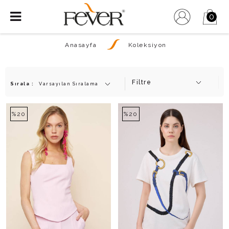
0
Anasayfa
Koleksiyon
Filtre
Sırala :
%20
%20