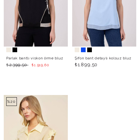
Parlak bantlı viskon örme bluz
Şifon bant detaylı kolsuz bluz
₺
₺
1.899,50
₺
2.399,50
1.919,60
%20