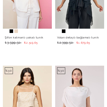
Şifon katmanlı yakalı tunik
Volan detaylı bağlamalı tunik
₺
₺
₺
₺
3.599,50
2.399,50
2.519,65
1.679,65
%30
%30