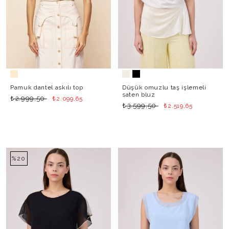
Pamuk dantel askılı top
Düşük omuzlu taş işlemeli
saten bluz
₺
₺
2.999,50
2.099,65
₺
₺
3.599,50
2.519,65
%20