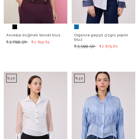
Anvelop düğmeli tencel bluz
Organze geçişli çizgili poplin
bluz
₺
₺
3.799,50
2.659,65
₺
₺
3.599,50
2.879,60
%30
%30