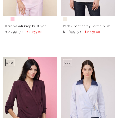
Kare yakalı krep bustiyer
Parlak bant detaylı örme bluz
₺
₺
₺
₺
2.799,50
2.699,50
2.239,60
2.159,60
%30
%20