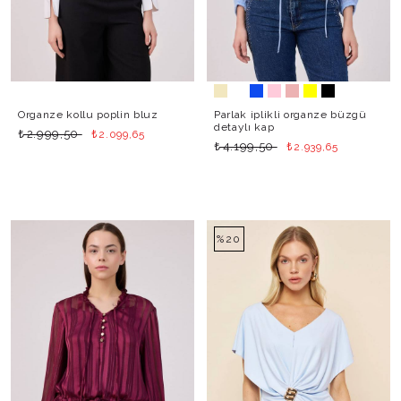
Organze kollu poplin bluz
Parlak iplikli organze büzgü
detaylı kap
₺
₺
2.999,50
2.099,65
₺
₺
4.199,50
2.939,65
%20