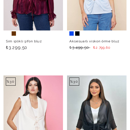
Sim iplikli şifon bluz
Aksesuarlı viskon örme bluz
₺
₺
3.299,50
₺
3.499,50
2.799,60
%30
%30