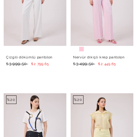
Çizgili dökümlü pantolon
Nervür dikişli krep pantolon
₺
₺
₺
₺
3.999,50
3.499,50
2.799,65
2.449,65
%20
%20