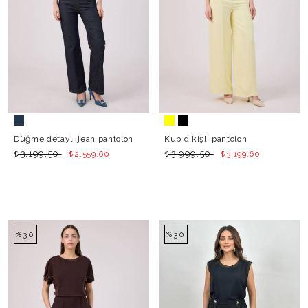
Düğme detaylı jean pantolon
Kup dikişli pantolon
₺
₺
₺
₺
3.199,50
3.999,50
2.559,60
3.199,60
%30
%30