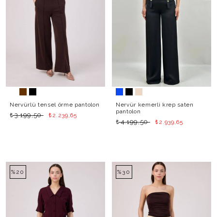
Nervürlü tensel örme pantolon
Nervür kemerli krep saten
pantolon
₺
₺
3.199,50
2.239,65
₺
₺
4.199,50
2.939,65
%20
%30