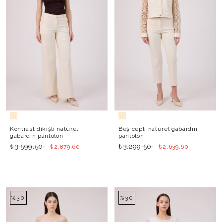
Kontrast dikişli naturel
Beş cepli naturel gabardin
gabardin pantolon
pantolon
₺
₺
₺
₺
3.599,50
3.299,50
2.879,60
2.639,60
%30
%30