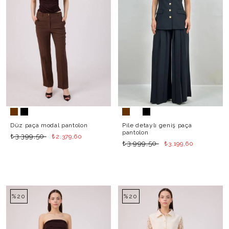
Düz paça modal pantolon
Pile detaylı geniş paça
pantolon
₺
₺
3.399,50
2.379,60
₺
₺
3.999,50
3.199,60
%20
%20