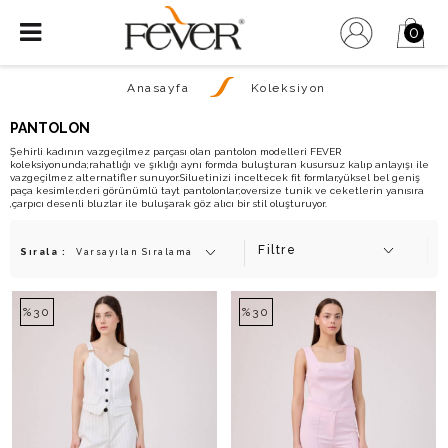
0
Anasayfa
Koleksiyon
PANTOLON
Şehirli kadının vazgeçilmez parçası olan pantolon modelleri FEVER
koleksiyonunda;rahatlığı ve şıklığı aynı formda buluşturan kusursuz kalıp anlayışı ile
vazgeçilmez alternatifler sunuyor.Siluetinizi inceltecek fit formlar,yüksel bel geniş
paça kesimler,deri görünümlü tayt pantolonlar;oversize tunik ve ceketlerin yanısıra
,çarpıcı desenli bluzlar ile buluşarak göz alıcı bir stil oluşturuyor.
Filtre
Sırala :
%30
%30