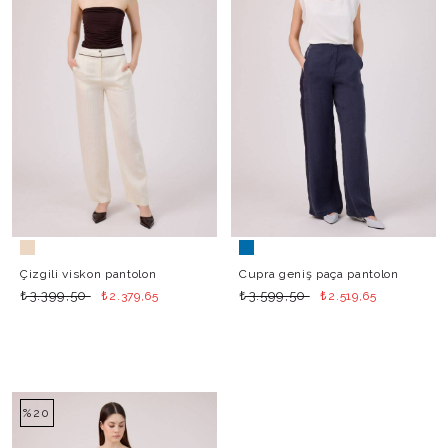
Çizgili viskon pantolon
Cupra geniş paça pantolon
₺
₺
₺
₺
3.399,50
3.599,50
2.379,65
2.519,65
%20