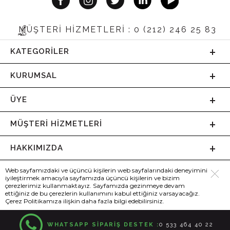
MÜŞTERİ HİZMETLERİ : 0 (212) 246 25 83
KATEGORILER
KURUMSAL
ÜYE
MÜŞTERI HIZMETLERI
HAKKIMIZDA
Web sayfamızdaki ve üçüncü kişilerin web sayfalarındaki deneyimini
iyileştirmek amacıyla sayfamızda üçüncü kişilerin ve bizim
çerezlerimiz kullanmaktayız. Sayfamızda gezinmeye devam
ettiğiniz de bu çerezlerin kullanımını kabul ettiğiniz varsayacağız.
Çerez Politikamıza ilişkin daha fazla bilgi edebilirsiniz.
WHATSAPP SİPARİŞ DESTEK :
0 533 464 40 22