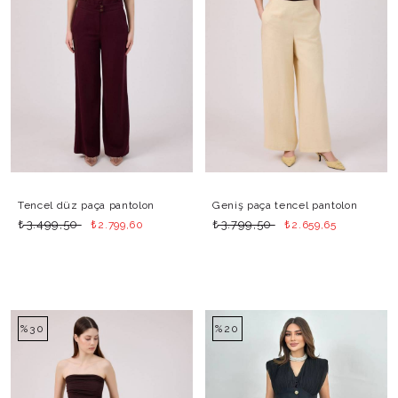
Tencel düz paça pantolon
Geniş paça tencel pantolon
₺
₺
₺
₺
3.499,50
3.799,50
2.799,60
2.659,65
%30
%20