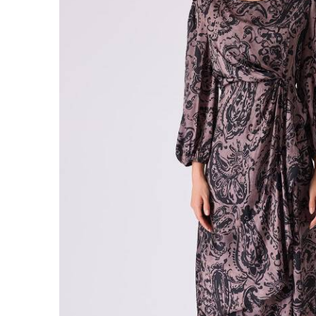
Sİ
YURTİÇ