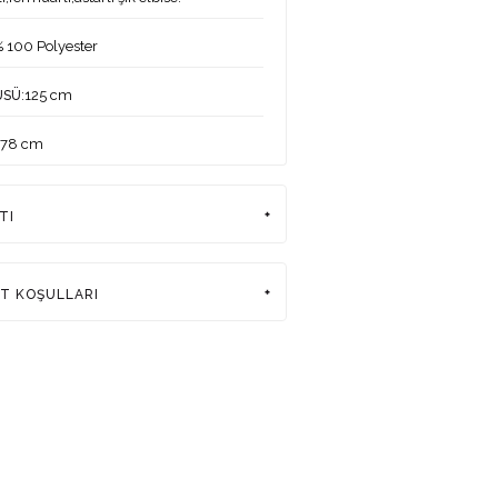
% 100 Polyester
:125 cm
ÜSÜ
178 cm
:83-60-90 cm
ERİ
TI
:38
DEKİ ÜRÜN BEDENİ
rkiye
AT KOŞULLARI