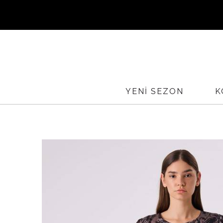
Sİ
YURTİÇ
YENİ SEZON
K