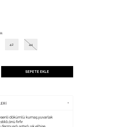
su
42
44
UNU
SEPETE EKLE
ADENİZİ
LERI
esenli dökümlü kumaş,yuvarlak
tikli,önü fırfır
,fermuarlı,astarlı şık elbise.