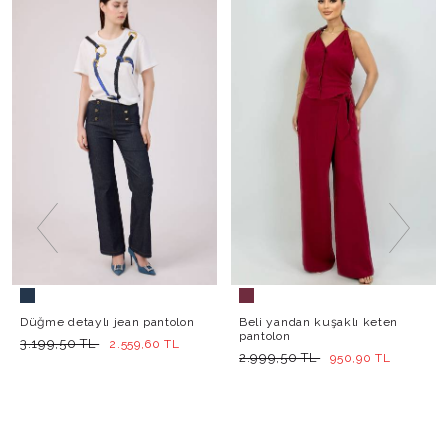
Düğme detaylı jean pantolon
Beli yandan kuşaklı keten
pantolon
3.199,50 TL
2.559,60 TL
2.999,50 TL
950,90 TL