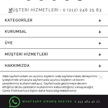
MÜŞTERİ HİZMETLERİ : 0 (212) 246 25 83
KATEGORILER
KURUMSAL
ÜYE
MÜŞTERI HIZMETLERI
HAKKIMIZDA
Web sayfamızdaki ve üçüncü kişilerin web sayfalarındaki deneyimini
iyileştirmek amacıyla sayfamızda üçüncü kişilerin ve bizim
çerezlerimiz kullanmaktayız. Sayfamızda gezinmeye devam
ettiğiniz de bu çerezlerin kullanımını kabul ettiğiniz varsayacağız.
Çerez Politikamıza ilişkin daha fazla bilgi edebilirsiniz.
WHATSAPP SİPARİŞ DESTEK :
0 533 464 40 22