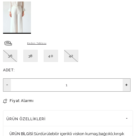
Beden Tablosu
36
38
40
42
ADET:
Fiyat Alarmı
ÜRÜN ÖZELLIKLERI
:Sürdürülebilir içerikli viskon kumaş,bağcıklı,kırışık
ÜRÜN BİLGİSİ