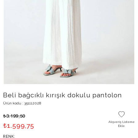
Beli bağcıklı kırışık dokulu pantolon
Ürün kodu : 351112028
₺
3.199,50
Alışveriş Listeme
₺
1.599,75
Ekle
RENK: