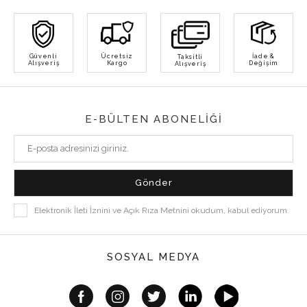
Güvenli
Ücretsiz
İade &
Taksitli
Alışveriş
Kargo
Değişim
Alışveriş
E-BÜLTEN ABONELİĞİ
Elektronik İleti İznini ve Açık Rıza Metnini okudum, kabul ediyorum.
SOSYAL MEDYA