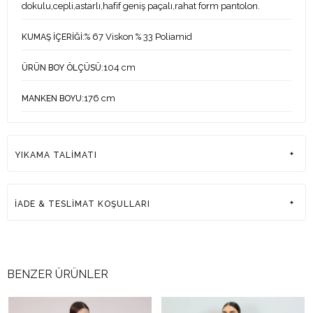
dokulu,cepli,astarlı,hafif geniş paçalı,rahat form pantolon.
:% 67 Viskon % 33 Poliamid
KUMAŞ İÇERİĞİ
:104 cm
ÜRÜN BOY ÖLÇÜSÜ
:176 cm
MANKEN BOYU
:84-61-92 cm
MANKEN ÖLÇÜLERİ
YIKAMA TALİMATI
:36
MANKEN ÜZERİNDEKİ ÜRÜN BEDENİ
:Türkiye
ÜRETİM YERİ
İADE & TESLİMAT KOŞULLARI
BENZER ÜRÜNLER