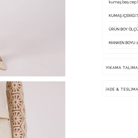
W H O L E - S A L E --> 0 531 262 76 16
kumaş,beş cep k
:
KUMAŞ İÇERİĞİ
T O P T A N - S A T I Ş --> 0 531 262 76 16
ÜRÜN BOY ÖLÇ
:
MANKEN BOYU
MANKEN ÖLÇÜL
YIKAMA TALİMA
MANKEN ÜZERİN
:Tü
ÜRETİM YERİ
İADE & TESLİM