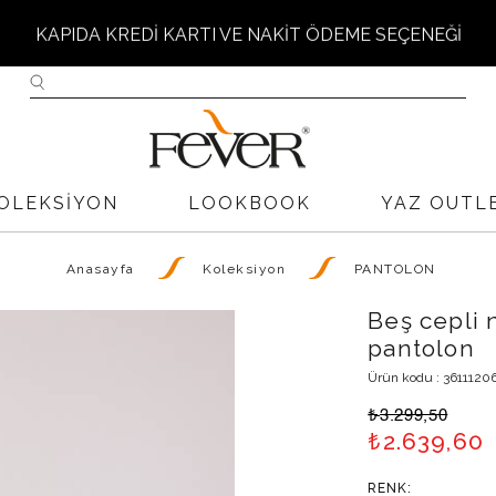
PARİŞ VERMEDEN ÖNCE LÜTFEN FEVER BEDEN TABLOS
İNCELEYİNİZ.
İ KARGO İADE KODUMUZ YOKTUR FİRMA ÜNVANIMIZ İLE İ
OLEKSIYON
LOOKBOOK
YAZ OUTL
TESLİM EDİNİZ
Anasayfa
Koleksiyon
PANTOLON
Beş cepli 
W H O L E - S A L E --> 0 531 262 76 16
pantolon
Ürün kodu : 3611120
T O P T A N - S A T I Ş --> 0 531 262 76 16
₺
3.299,50
₺
2.639,60
1000 TL VE ÜZERİ ALIŞVERİŞLERİNİZDE ÜCRETSİZ KARG
RENK: