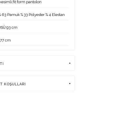
esimli,fit form pantolon
% 63 Pamuk % 33 Polyester % 4 Elestan
:93 cm
ÜSÜ
177 cm
:85-64-93
ERİ
TI
:38
DEKİ ÜRÜN BEDENİ
rkiye
AT KOŞULLARI