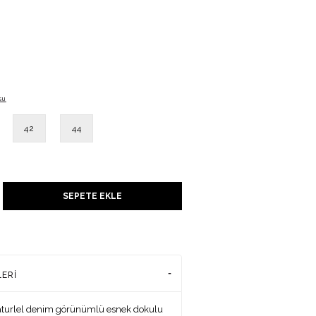
su
42
44
UNU
SEPETE EKLE
ADENİZİ
LERI
aturlel denim görünümlü esnek dokulu