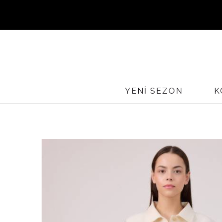
Sİ
YURTİÇ
YENİ SEZON
K