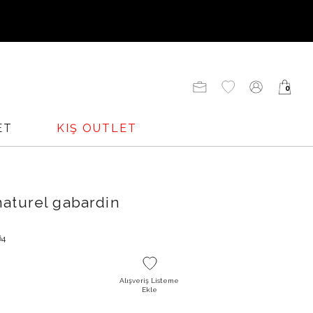
UNU
0
ADENİZİ
ET
KIŞ OUTLET
naturel gabardin
64
Alışveriş Listeme
O
Ekle