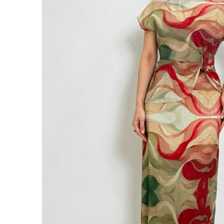
Sİ
YURTİÇ