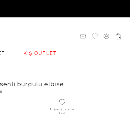
UNU
0
ADENİZİ
ET
KIŞ OUTLET
senli burgulu elbise
16
Alışveriş Listeme
Ekle
O