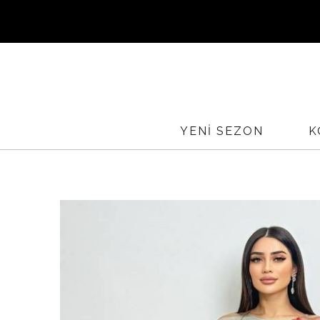
Sİ
YURTİÇ
YENİ SEZON
K