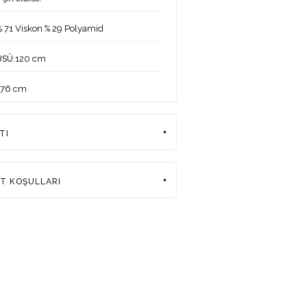
% 71 Viskon % 29 Polyamid
:120 cm
ÜSÜ
176 cm
:84-61-92 cm
ERİ
TI
:38
DEKİ ÜRÜN BEDENİ
rkiye
AT KOŞULLARI