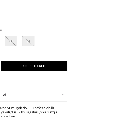
su
42
44
UNU
SEPETE EKLE
ADENİZİ
LERI
iskon yumuşak dokulu nefes alabilir
yakalı,düşük kollu,astarlı,önü büzgü
şık elbise.