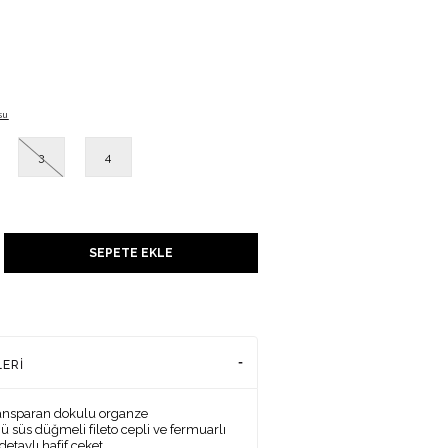
su
3
4
UNU
SEPETE EKLE
ADENİZİ
LERI
ransparan dokulu organze
ü süs düğmeli fileto cepli ve fermuarlı
detaylı,hafif ceket