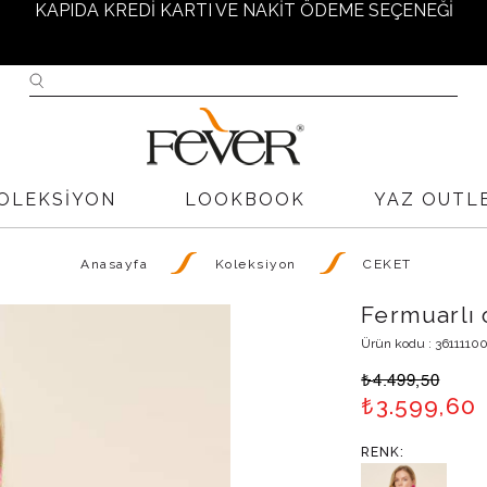
PARİŞ VERMEDEN ÖNCE LÜTFEN FEVER BEDEN TABLOS
İNCELEYİNİZ.
İ KARGO İADE KODUMUZ YOKTUR FİRMA ÜNVANIMIZ İLE İ
OLEKSIYON
LOOKBOOK
YAZ OUTL
TESLİM EDİNİZ
Anasayfa
Koleksiyon
CEKET
W H O L E - S A L E --> 0 531 262 76 16
Fermuarlı 
Ürün kodu : 3611110
T O P T A N - S A T I Ş --> 0 531 262 76 16
₺
4.499,50
₺
3.599,60
1000 TL VE ÜZERİ ALIŞVERİŞLERİNİZDE ÜCRETSİZ KARG
RENK: