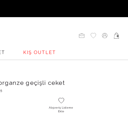
UNU
0
ADENİZİ
ET
KIŞ OUTLET
organze geçişli ceket
05
Alışveriş Listeme
Ekle
O