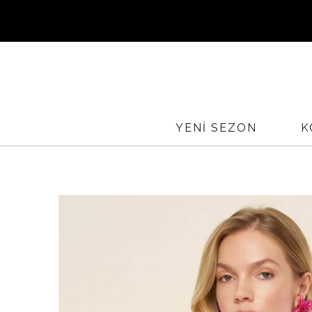
Sİ
YURTİÇ
YENİ SEZON
K