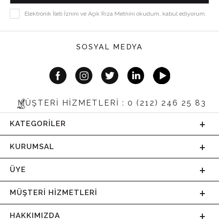
Elektronik İleti İznini ve Açık Rıza Metnini okudum, kabul ediyorum.
SOSYAL MEDYA
MÜŞTERİ HİZMETLERİ : 0 (212) 246 25 83
KATEGORILER
KURUMSAL
ÜYE
MÜŞTERI HIZMETLERI
HAKKIMIZDA