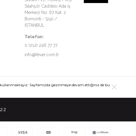
Silahşör Caddesi Ada İş
Merkezi No: 67 Kat: 2
Bomonti - Şişli /
İSTANBUL
Telefon:
0 (212) 246 77 77
info@fever.com.tr
iz kullanmaktayız. Sayfamızda gezinmeye devam ettiğiniz de bu
 22