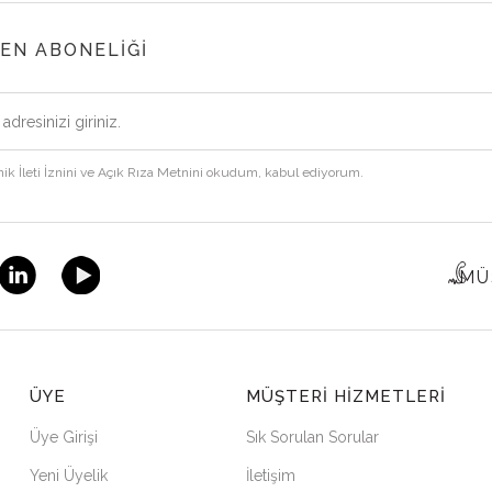
1000 TL VE ÜZERİ ALIŞVERİŞLERİNİZDE ÜCRETSİZ KARG
EN ABONELİĞİ
14 GÜN İÇİNDE KOŞULSUZ İADE VE DEĞİŞİM GARANTİSİ
TÜM KARTLARA 12 AYA VARAN TAKSİT İMKANI
nik İleti İznini ve Açık Rıza Metnini okudum, kabul ediyorum.
KAPIDA KREDİ KARTI VE NAKİT ÖDEME SEÇENEĞİ
MÜ
PARİŞ VERMEDEN ÖNCE LÜTFEN FEVER BEDEN TABLOS
İNCELEYİNİZ.
ÜYE
MÜŞTERI HIZMETLERI
İ KARGO İADE KODUMUZ YOKTUR FİRMA ÜNVANIMIZ İLE İ
Üye Girişi
Sık Sorulan Sorular
Yeni Üyelik
İletişim
TESLİM EDİNİZ