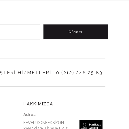
O
ŞTERİ HİZMETLERİ : 0 (212) 246 25 83
UNU
HAKKIMIZDA
ADENİZİ
Adres
FEVER KONFEKSİYON
Haritada
Göster
SANAYİ VE TİCARET A.Ş.