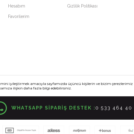
Hesabım
Gizlilik Politikası
Favorilerim
W H O L E - S A L E --> 0 531 262 76 16
T O P T A N - S A T I Ş --> 0 531 262 76 16
imini iyileştirmek amacıyla sayfamızda üçüncü kişilerin ve bizim çerezlerim
mıza ilişkin daha fazla bilgi edebilirsiniz.
WHATSAPP SİPARİŞ DESTEK :
0 533 464 40