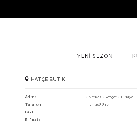
Sİ
YENİ SEZON
K
YURTİÇ
HATÇE BUTİK
Adres
/ Merkez / Yozgat / Türkiye
Telefon
0 533 408 81 21
Faks
E-Posta