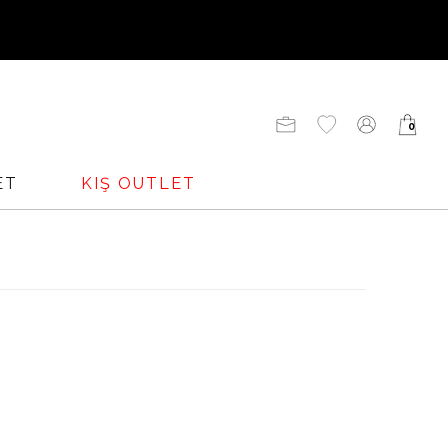
UNU
0
ET
KIŞ OUTLET
ADENİZİ