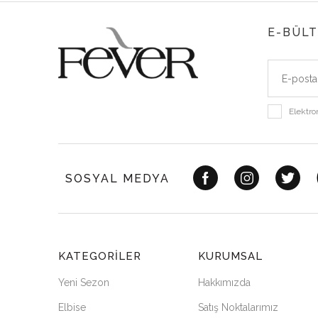
E-BÜLT
Elektro
SOSYAL MEDYA
Sİ
KATEGORILER
KURUMSAL
YURTİÇ
Yeni Sezon
Hakkımızda
Elbise
Satış Noktalarımız