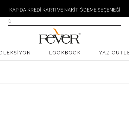
KAPIDA KREDİ KARTI VE NAKİT ÖDEME SEÇENEĞİ
PARİŞ VERMEDEN ÖNCE LÜTFEN FEVER BEDEN TABLOS
İNCELEYİNİZ.
OLEKSIYON
LOOKBOOK
YAZ OUTL
İ KARGO İADE KODUMUZ YOKTUR FİRMA ÜNVANIMIZ İLE İ
TESLİM EDİNİZ
W H O L E - S A L E --> 0 531 262 76 16
T O P T A N - S A T I Ş --> 0 531 262 76 16