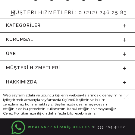
MÜŞTERİ HİZMETLERİ : 0 (212) 246 25 83
KATEGORILER
KURUMSAL
ÜYE
MÜŞTERI HIZMETLERI
HAKKIMIZDA
Web sayfamızdaki ve üçüncü kişilerin web sayfalarındaki deneyimini
iyileştirmek amacıyla sayfamızda üçüncü kişilerin ve bizim
çerezlerimiz kullanmaktayız. Sayfamızda gezinmeye devam
ettiğiniz de bu çerezlerin kullanımını kabul ettiğiniz varsayacağız.
Çerez Politikamıza ilişkin daha fazla bilgi edebilirsiniz.
WHATSAPP SİPARİŞ DESTEK :
0 533 464 40 22