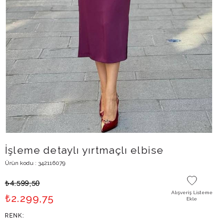
İşleme detaylı yırtmaçlı elbise
Ürün kodu : 342116079
₺
4.599,50
Alışveriş Listeme
₺
2.299,75
Ekle
RENK: