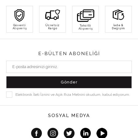
Güvenli
Ücretsiz
İade &
Taksitli
Alışveriş
Kargo
Değişim
Alışveriş
E-BÜLTEN ABONELİĞİ
Elektronik İleti İznini ve Açık Rıza Metnini okudum, kabul ediyorum.
SOSYAL MEDYA