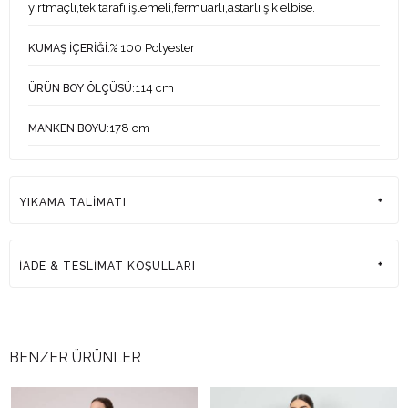
yırtmaçlı,tek tarafı işlemeli,fermuarlı,astarlı şık elbise.
:% 100 Polyester
KUMAŞ İÇERİĞİ
:114 cm
ÜRÜN BOY ÖLÇÜSÜ
:178 cm
MANKEN BOYU
:83-60-90 cm
MANKEN ÖLÇÜLERİ
YIKAMA TALİMATI
:38
MANKEN ÜZERİNDEKİ ÜRÜN BEDENİ
:Türkiye
ÜRETİM YERİ
İADE & TESLİMAT KOŞULLARI
BENZER ÜRÜNLER