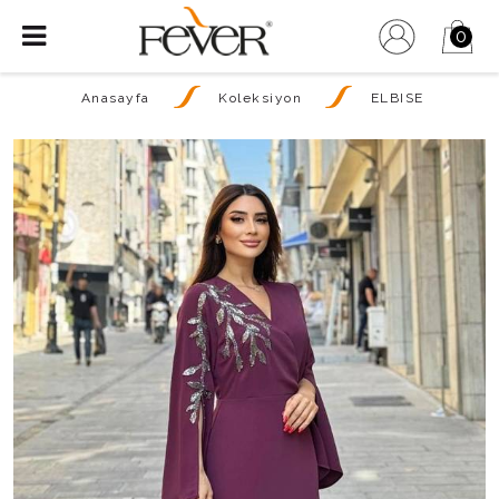
0
Anasayfa
Koleksiyon
ELBISE