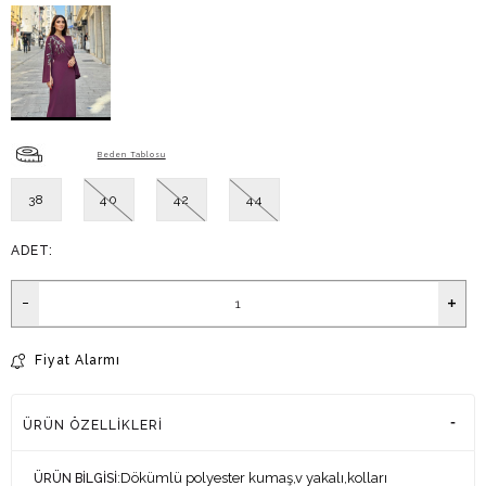
Beden Tablosu
38
40
42
44
ADET:
Fiyat Alarmı
ÜRÜN ÖZELLIKLERI
:Dökümlü polyester kumaş,v yakalı,kolları
ÜRÜN BİLGİSİ