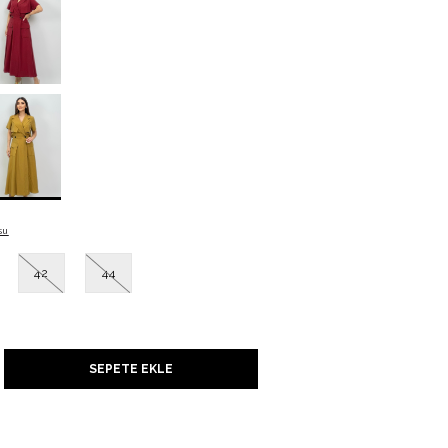
UNU
su
42
44
ADENİZİ
SEPETE EKLE