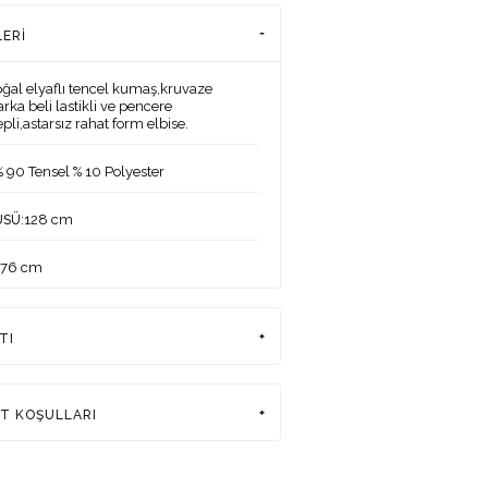
LERI
oğal elyaflı tencel kumaş,kruvaze
rka beli lastikli ve pencere
pli,astarsız rahat form elbise.
% 90 Tensel % 10 Polyester
:128 cm
ÜSÜ
176 cm
:84-61-92 cm
ERİ
TI
:38
DEKİ ÜRÜN BEDENİ
rkiye
AT KOŞULLARI