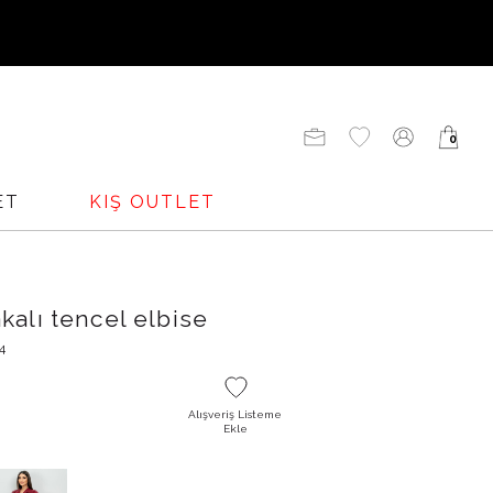
UNU
0
ADENİZİ
ET
KIŞ OUTLET
kalı tencel elbise
4
Alışveriş Listeme
Ekle
O