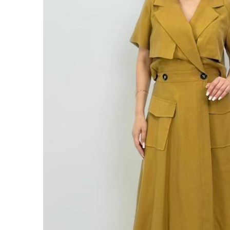
Sİ
YURTİÇ