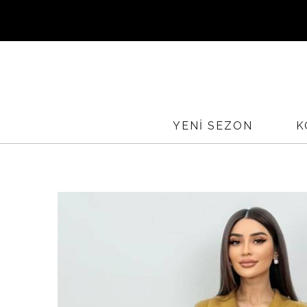
Sİ
YURTİÇ
YENİ SEZON
K