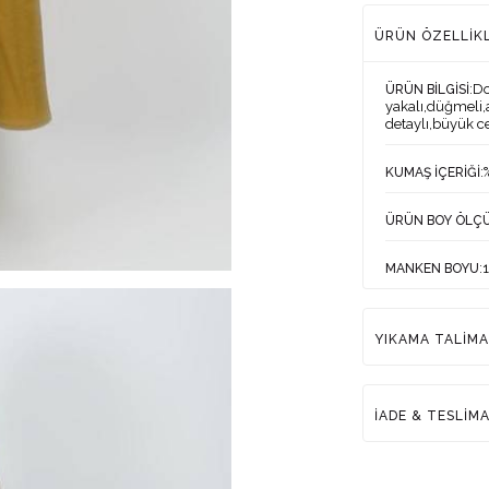
W H O L E - S A L E --> 0 531 262 76 16
ÜRÜN ÖZELLIK
T O P T A N - S A T I Ş --> 0 531 262 76 16
:D
ÜRÜN BİLGİSİ
yakalı,düğmeli,a
detaylı,büyük ce
:
KUMAŞ İÇERİĞİ
ÜRÜN BOY ÖLÇ
:
MANKEN BOYU
MANKEN ÖLÇÜL
YIKAMA TALİMA
MANKEN ÜZERİN
:Tü
ÜRETİM YERİ
İADE & TESLİM