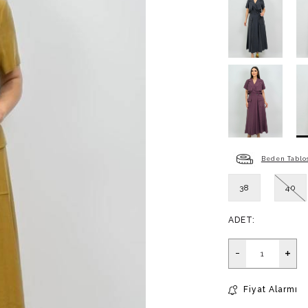
14 GÜN İÇİNDE KOŞULSUZ İADE VE DEĞİŞİM GARANTİSİ
TÜM KARTLARA 12 AYA VARAN TAKSİT İMKANI
KAPIDA KREDİ KARTI VE NAKİT ÖDEME SEÇENEĞİ
PARİŞ VERMEDEN ÖNCE LÜTFEN FEVER BEDEN TABLOS
Beden Tablo
38
40
İNCELEYİNİZ.
ADET:
İ KARGO İADE KODUMUZ YOKTUR FİRMA ÜNVANIMIZ İLE İ
TESLİM EDİNİZ
Fiyat Alarmı