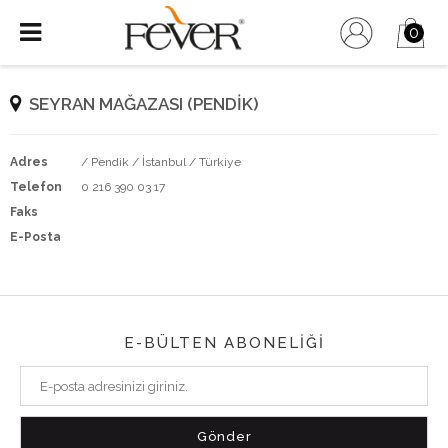
0
SEYRAN MAĞAZASI (PENDİK)
Adres
/ Pendik / İstanbul / Türkiye
Telefon
0 216 390 03 17
Faks
E-Posta
E-BÜLTEN ABONELİĞİ