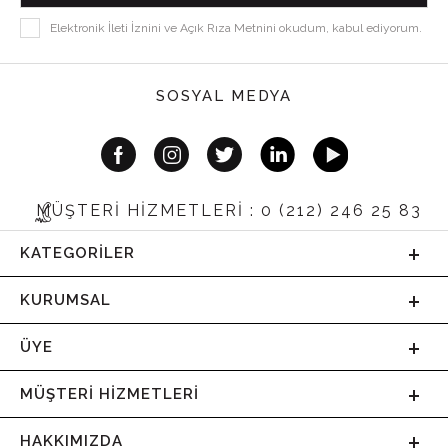
Elektronik İleti İznini ve Açık Rıza Metnini okudum, kabul ediyorum.
SOSYAL MEDYA
MÜŞTERİ HİZMETLERİ : 0 (212) 246 25 83
KATEGORILER
KURUMSAL
ÜYE
MÜŞTERI HIZMETLERI
HAKKIMIZDA