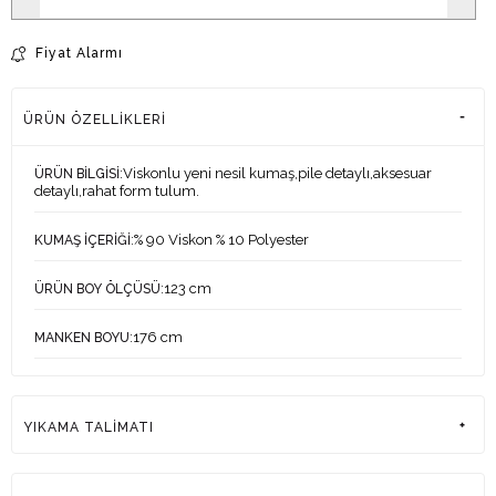
Fiyat Alarmı
ÜRÜN ÖZELLIKLERI
:Viskonlu yeni nesil kumaş,pile detaylı,aksesuar
ÜRÜN BİLGİSİ
detaylı,rahat form tulum.
:% 90 Viskon % 10 Polyester
KUMAŞ İÇERİĞİ
:123 cm
ÜRÜN BOY ÖLÇÜSÜ
:176 cm
MANKEN BOYU
:84-61-92 cm
MANKEN ÖLÇÜLERİ
YIKAMA TALİMATI
:1
MANKEN ÜZERİNDEKİ ÜRÜN BEDENİ
:Türkiye
ÜRETİM YERİ