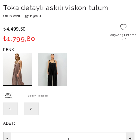
Toka detaylı askılı viskon tulum
Ürün kodu : 351119001
₺
4.499,50
Alışveriş Listeme
₺
1.799,80
Ekle
RENK:
Beden Tablosu
1
2
ADET: