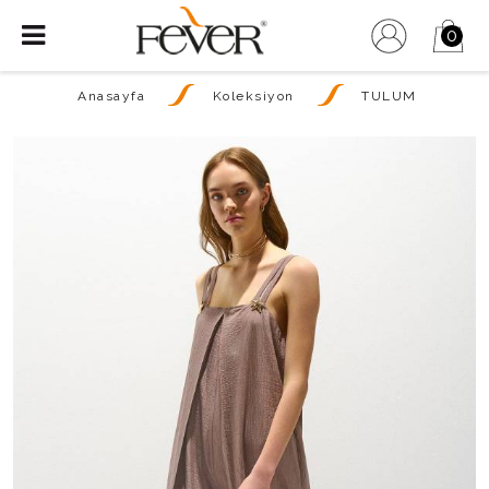
0
Anasayfa
Koleksiyon
TULUM