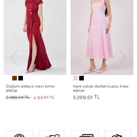
Düğüm detaylı maxi örme
Kare yakalı dantel kuplu krep
elbise
elbise
5.399,50 TL
5.399,50 TL
4.319,60 TL