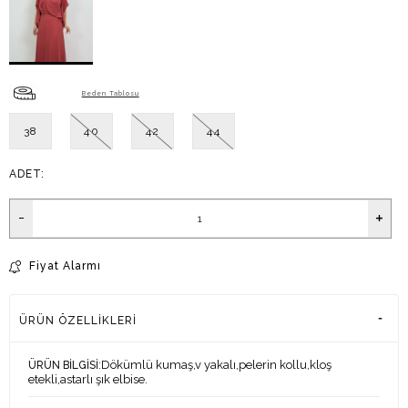
Beden Tablosu
38
40
42
44
ADET:
Fiyat Alarmı
ÜRÜN ÖZELLIKLERI
:Dökümlü kumaş,v yakalı,pelerin kollu,kloş
ÜRÜN BİLGİSİ
etekli,astarlı şık elbise.