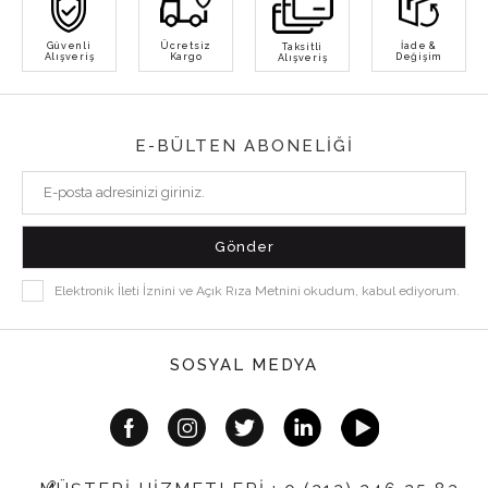
Güvenli
Ücretsiz
İade &
Taksitli
Alışveriş
Kargo
Değişim
Alışveriş
E-BÜLTEN ABONELİĞİ
Elektronik İleti İznini ve Açık Rıza Metnini okudum, kabul ediyorum.
SOSYAL MEDYA