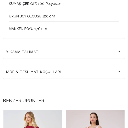
:% 100 Polyester
KUMAŞ İÇERİĞİ
:120 cm
ÜRÜN BOY ÖLÇÜSÜ
:176 cm
MANKEN BOYU
:84-61-92 cm
MANKEN ÖLÇÜLERİ
YIKAMA TALİMATI
:38
MANKEN ÜZERİNDEKİ ÜRÜN BEDENİ
:Türkiye
ÜRETİM YERİ
İADE & TESLİMAT KOŞULLARI
BENZER ÜRÜNLER