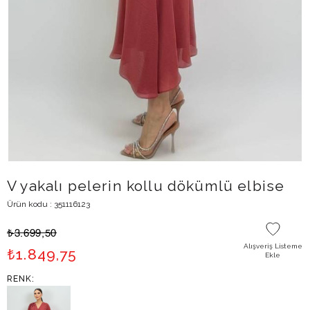
V yakalı pelerin kollu dökümlü elbise
Ürün kodu : 351116123
₺
3.699,50
Alışveriş Listeme
₺
1.849,75
Ekle
RENK: