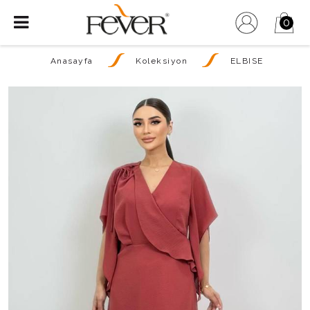
0
Anasayfa
Koleksiyon
ELBISE