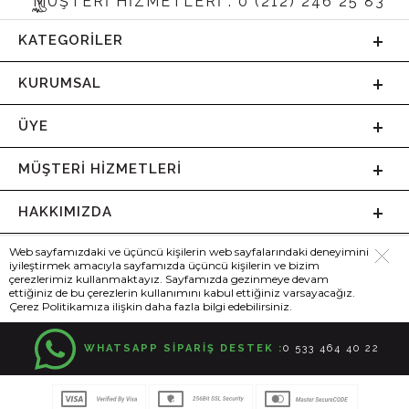
MÜŞTERİ HİZMETLERİ : 0 (212) 246 25 83
KATEGORILER
KURUMSAL
ÜYE
MÜŞTERI HIZMETLERI
HAKKIMIZDA
Web sayfamızdaki ve üçüncü kişilerin web sayfalarındaki deneyimini
iyileştirmek amacıyla sayfamızda üçüncü kişilerin ve bizim
çerezlerimiz kullanmaktayız. Sayfamızda gezinmeye devam
ettiğiniz de bu çerezlerin kullanımını kabul ettiğiniz varsayacağız.
Çerez Politikamıza ilişkin daha fazla bilgi edebilirsiniz.
WHATSAPP SİPARİŞ DESTEK :
0 533 464 40 22