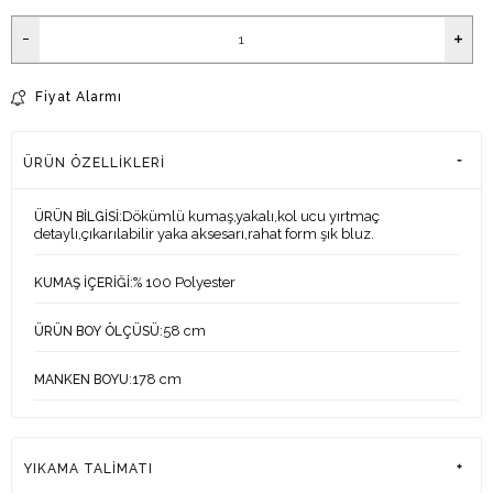
Fiyat Alarmı
ÜRÜN ÖZELLIKLERI
:Dökümlü kumaş,yakalı,kol ucu yırtmaç
ÜRÜN BİLGİSİ
detaylı,çıkarılabilir yaka aksesarı,rahat form şık bluz.
:% 100 Polyester
KUMAŞ İÇERİĞİ
:58 cm
ÜRÜN BOY ÖLÇÜSÜ
:178 cm
MANKEN BOYU
:83-60-90 cm
MANKEN ÖLÇÜLERİ
YIKAMA TALİMATI
:1
MANKEN ÜZERİNDEKİ ÜRÜN BEDENİ