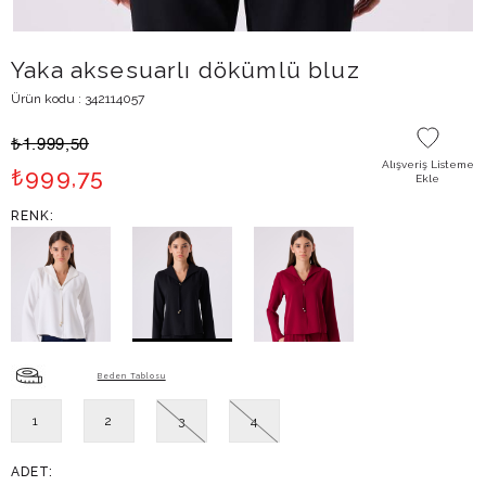
Yaka aksesuarlı dökümlü bluz
Ürün kodu : 342114057
₺
1.999,50
Alışveriş Listeme
₺
999,75
Ekle
RENK:
Beden Tablosu
1
2
3
4
ADET: