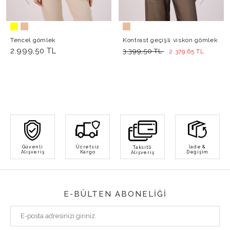
Tencel gömlek
Kontrast geçişli viskon gömlek
2.999,50 TL
3.399,50 TL
2.379,65 TL
Güvenli
Ücretsiz
İade &
Taksitli
Alışveriş
Kargo
Değişim
Alışveriş
E-BÜLTEN ABONELİĞİ