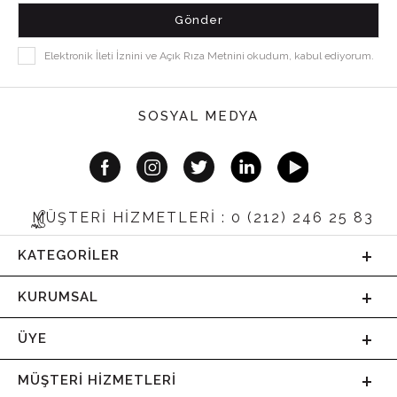
Elektronik İleti İznini ve Açık Rıza Metnini okudum, kabul ediyorum.
SOSYAL MEDYA
MÜŞTERİ HİZMETLERİ : 0 (212) 246 25 83
KATEGORILER
KURUMSAL
ÜYE
MÜŞTERI HIZMETLERI