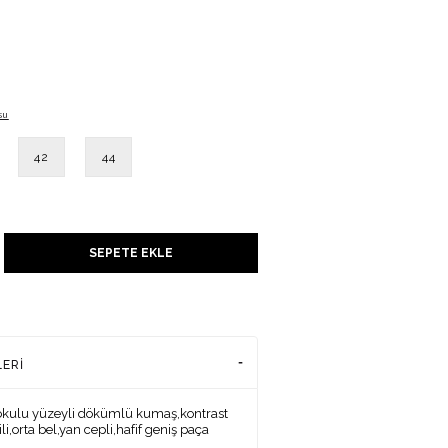
su
42
44
UNU
SEPETE EKLE
ADENİZİ
LERI
okulu yüzeyli dökümlü kumaş,kontrast
li,orta bel,yan cepli,hafif geniş paça