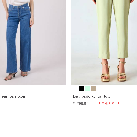
jean pantolon
Beli bağcıklı pantolon
TL
2.699,50 TL
1.079,80 TL