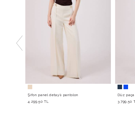
Şifon panel detaylı pantolon
Düz paça 
4.299,50 TL
3.799,50 