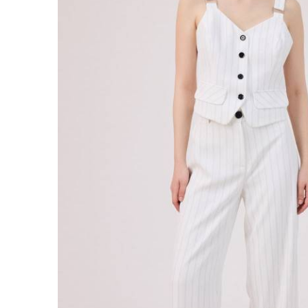
Sİ
YURTİÇ