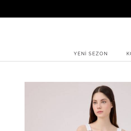
Sİ
YURTİÇ
YENİ SEZON
K