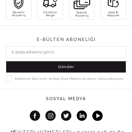
Güvenli
Ücretsiz
İade &
Taksitli
Alışveriş
Kargo
Değişim
Alışveriş
E-BÜLTEN ABONELİĞİ
Elektronik İleti İznini ve Açık Rıza Metnini okudum, kabul ediyorum.
SOSYAL MEDYA