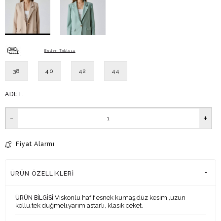
Beden Tablosu
38
40
42
44
ADET:
Fiyat Alarmı
ÜRÜN ÖZELLIKLERI
:Viskonlu hafif esnek kumaş,düz kesim ,uzun
ÜRÜN BİLGİSİ
kollu,tek düğmeli,yarım astarlı, klasik ceket.