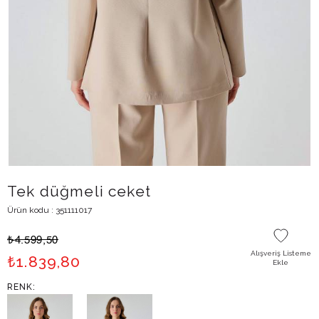
Tek düğmeli ceket
Ürün kodu : 351111017
₺
4.599,50
Alışveriş Listeme
₺
1.839,80
Ekle
RENK: