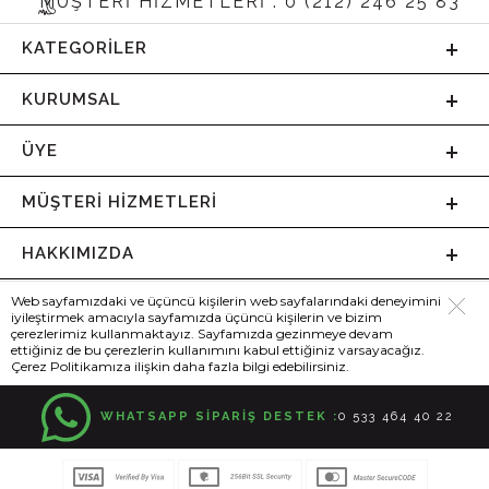
MÜŞTERİ HİZMETLERİ : 0 (212) 246 25 83
KATEGORILER
KURUMSAL
ÜYE
MÜŞTERI HIZMETLERI
HAKKIMIZDA
Web sayfamızdaki ve üçüncü kişilerin web sayfalarındaki deneyimini
iyileştirmek amacıyla sayfamızda üçüncü kişilerin ve bizim
çerezlerimiz kullanmaktayız. Sayfamızda gezinmeye devam
ettiğiniz de bu çerezlerin kullanımını kabul ettiğiniz varsayacağız.
Çerez Politikamıza ilişkin daha fazla bilgi edebilirsiniz.
WHATSAPP SİPARİŞ DESTEK :
0 533 464 40 22