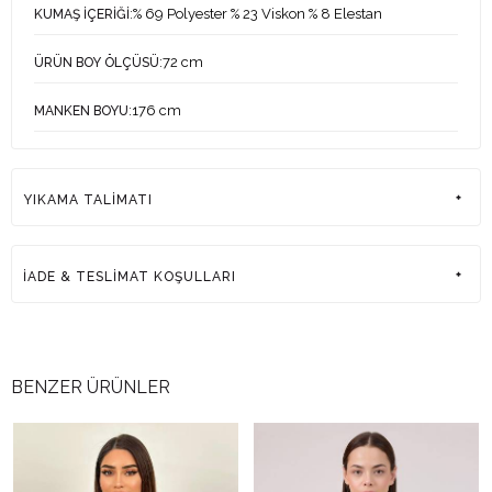
:% 69 Polyester % 23 Viskon % 8 Elestan
KUMAŞ İÇERİĞİ
:72 cm
ÜRÜN BOY ÖLÇÜSÜ
:176 cm
MANKEN BOYU
:84-61-92 cm
MANKEN ÖLÇÜLERİ
YIKAMA TALİMATI
:38
MANKEN ÜZERİNDEKİ ÜRÜN BEDENİ
:Türkiye
ÜRETİM YERİ
İADE & TESLİMAT KOŞULLARI
BENZER ÜRÜNLER