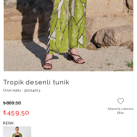
Tropik desenli tunik
Ürün kodu : 321114013
₺
869,50
Alışveriş Listeme
₺
459,50
Ekle
RENK: