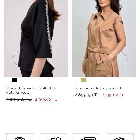
V yakalı truvakar kollu taş
fermuar detaylı yakalı bluz
detaylı bluz
2.899,50 TL
1.159,80 TL
3.699,50 TL
2.959,60 TL